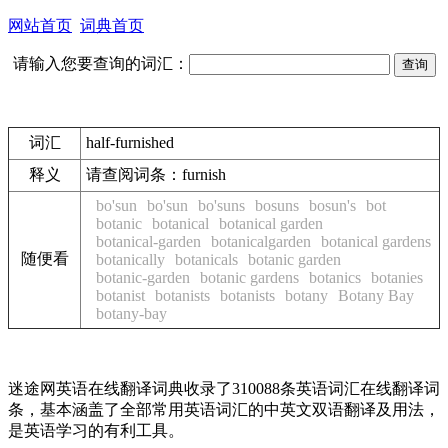
网站首页
词典首页
请输入您要查询的词汇：
词汇
half-furnished
释义
请查阅词条：
furnish
bo'sun
bo'sun
bo'suns
bosuns
bosun's
bot
botanic
botanical
botanical garden
botanical-garden
botanicalgarden
botanical gardens
随便看
botanically
botanicals
botanic garden
botanic-garden
botanic gardens
botanics
botanies
botanist
botanists
botanists
botany
Botany Bay
botany-bay
迷途网英语在线翻译词典收录了310088条英语词汇在线翻译词
条，基本涵盖了全部常用英语词汇的中英文双语翻译及用法，
是英语学习的有利工具。