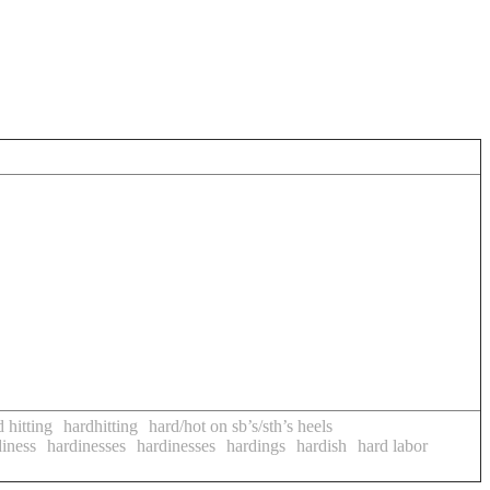
 hitting
hardhitting
hard/hot on sb’s/sth’s heels
diness
hardinesses
hardinesses
hardings
hardish
hard labor