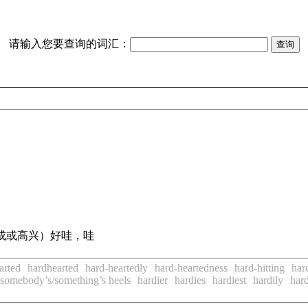
请输入您要查询的词汇：
成或高兴）好哇，哇
arted
hardhearted
hard-heartedly
hard-heartedness
hard-hitting
hard
 somebody’s/something’s heels
hardier
hardies
hardiest
hardily
har