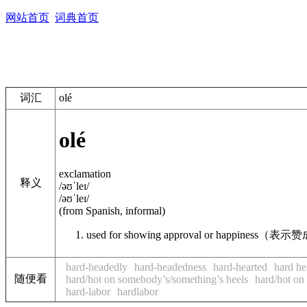
网站首页
词典首页
词汇
olé
olé
exclamation
释义
/əʊˈleɪ/
/əʊˈleɪ/
(from Spanish, informal)
used for showing approval or happiness
（表示赞
hard-headedly
hard-headedness
hard-hearted
hard he
随便看
hard/hot on somebody’s/something’s heels
hard/hot on
hard-labor
hardlabor