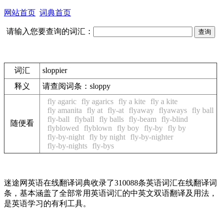
网站首页
词典首页
请输入您要查询的词汇：
词汇
sloppier
释义
请查阅词条：
sloppy
fly agaric
fly agarics
fly a kite
fly a kite
fly amanita
fly at
fly-at
flyaway
flyaways
fly ball
fly-ball
flyball
fly balls
fly-beam
fly-blind
随便看
flyblowed
flyblown
fly boy
fly-by
fly by
fly-by-night
fly by night
fly-by-nighter
fly-by-nights
fly-bys
迷途网英语在线翻译词典收录了310088条英语词汇在线翻译词
条，基本涵盖了全部常用英语词汇的中英文双语翻译及用法，
是英语学习的有利工具。