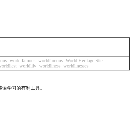
mous
world famous
worldfamous
World Heritage Site
worldliest
worldlily
worldliness
worldlinesses
英语学习的有利工具。