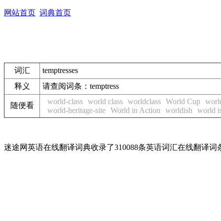
网站首页
词典首页
词汇
temptresses
释义
请查阅词条：
temptress
world-class
world class
worldclass
World Cup
worl
随便看
world-heritage-site
World in Action
worldish
world i
迷途网英语在线翻译词典收录了310088条英语词汇在线翻