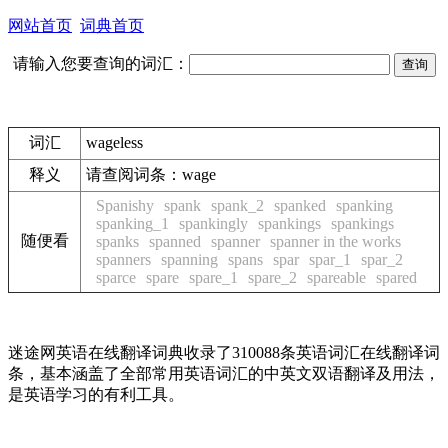
网站首页
词典首页
请输入您要查询的词汇：
词汇
wageless
释义
请查阅词条：
wage
Spanishy
spank
spank_2
spanked
spanking
spanking_1
spankingly
spankings
spankings
随便看
spanks
spanned
spanner
spanner in the works
spanners
spanning
spans
spar
spar_1
spar_2
sparce
spare
spare_1
spare_2
spareable
spared
迷途网英语在线翻译词典收录了310088条英语词汇在线翻译词
条，基本涵盖了全部常用英语词汇的中英文双语翻译及用法，
是英语学习的有利工具。