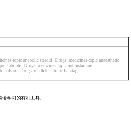
cines-topic anabolic steroid
Drugs, medicines-topic anaesthetic
pic antidote
Drugs, medicines-topic antihistamine
ic balsam
Drugs, medicines-topic bandage
英语学习的有利工具。