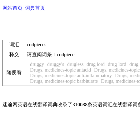
网站首页
词典首页
词汇
codpieces
释义
请查阅词条：
codpiece
druggy
druggy's
drugless
drug lord
drug-lord
drug-
Drugs, medicines-topic antacid
Drugs, medicines-topic 
随便看
Drugs, medicines-topic anti-inflammatory
Drugs, medic
Drugs, medicines-topic barbiturate
Drugs, medicines-to
迷途网英语在线翻译词典收录了310088条英语词汇在线翻